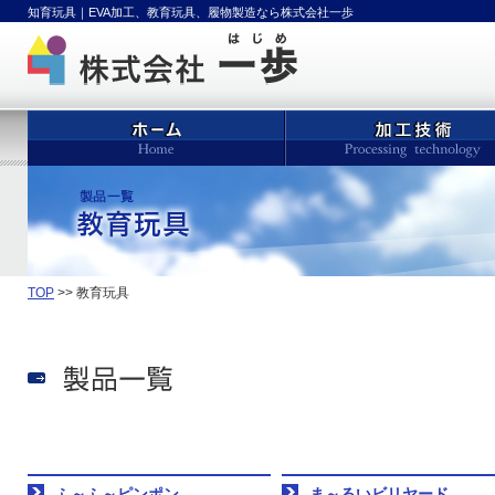
知育玩具｜EVA加工、教育玩具、履物製造なら株式会社一歩
TOP
>> 教育玩具
ふ～ふ～ピンポン
ま～るいビリヤード