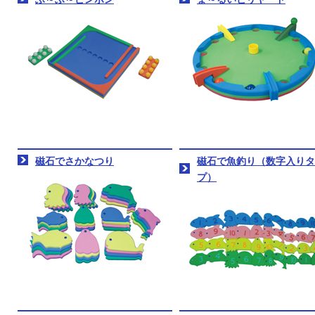
磁石でさかなつり
磁石で魚釣り（数字入りタ
プ）