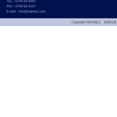
TEL：0745-63-0091
FAX：0745-65-0167
E-mail：info@hajime1.com
Copyright ©EVA加工、知育玩具、