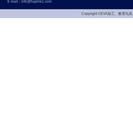
E-mail：info@hajime1.com
Copyright ©EVA加工、教育玩具、