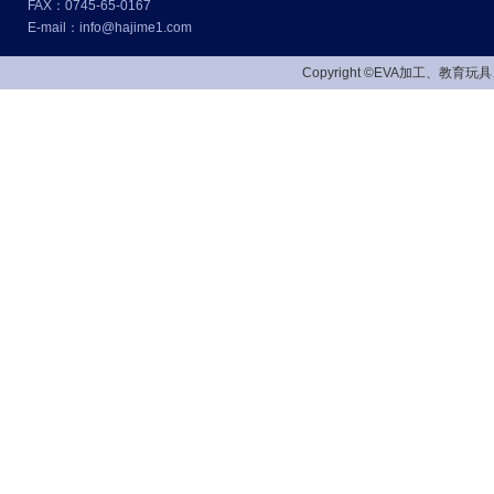
FAX：0745-65-0167
E-mail：info@hajime1.com
Copyright ©EVA加工、教育玩具、