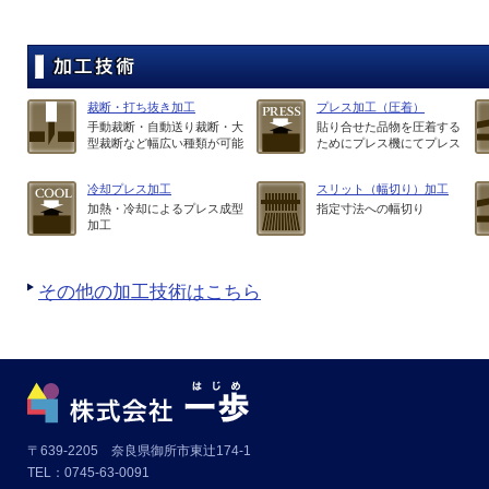
裁断・打ち抜き加工
プレス加工（圧着）
手動裁断・自動送り裁断・大
貼り合せた品物を圧着する
型裁断など幅広い種類が可能
ためにプレス機にてプレス
冷却プレス加工
スリット（幅切り）加工
加熱・冷却によるプレス成型
指定寸法への幅切り
加工
その他の加工技術はこちら
〒639-2205 奈良県御所市東辻174-1
TEL：0745-63-0091